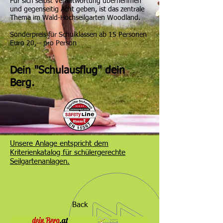
Für sich selbst Verantwortung übernehmen
und gegenseitig Acht geben, ist das zentrale
Thema im Wald-Hochseilgarten Woodland.
Sonderpreis für Schulklassen ab 15 Personen
Euro 20,-- pro Person
Dein "Schulausflug" dein
Berg.
Unsere Anlage entspricht dem
Kriterienkatalog für schülergerechte
Seilgartenanlagen.
Back