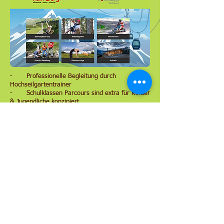
- Professionelle Begleitung durch
Hochseilgartentrainer
- Schulklassen Parcours sind extra für Kinder
& Jugendliche konzipiert
- geprüfte Sicherheit durch das Safety Line
System
- Begleitpersonen kostenlos
Kombinierbar mit:
- Mountaincart (Aufpreis Euro 7,50 pro Person
und Fahrt)
- FunLiner ( Aufpreis Euro 16,-- pro Person und
Fahrt)
Gerne stellen wir ein individuelles
Tagesprogramm zusammen.
Bitte kontaktieren sie uns.