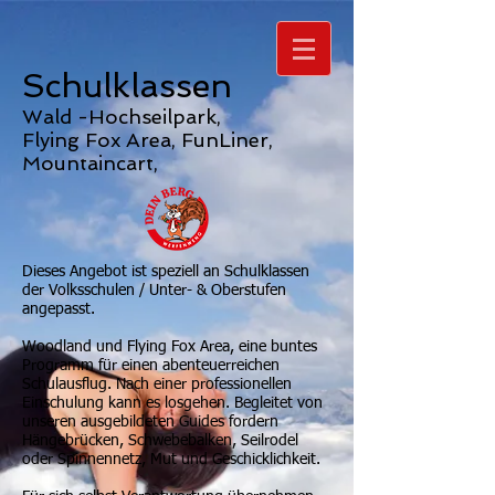
Schulklassen
Wald -Hochseilpark,
Flying Fox Area, FunLiner,
Mountaincart,
Dieses Angebot ist speziell an Schulklassen
der Volksschulen / Unter- & Oberstufen
angepasst.
Woodland und Flying Fox Area, eine buntes
Programm für einen abenteuerreichen
Schulausflug. Nach einer professionellen
Einschulung kann es losgehen. Begleitet von
unseren ausgebildeten Guides fordern
Hängebrücken, Schwebebalken, Seilrodel
oder Spinnennetz, Mut und Geschicklichkeit.